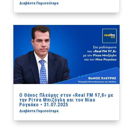
Διαβάστε Περισσότερα
Ο Θάνος Πλεύρης στον «Real FM 97,8» με
την Ρίτσα Μπιζόγλη και τον Νίκο
Ρογκάκο • 31.07.2025
Διαβάστε Περισσότερα