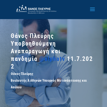
Θάνος Πλεύρης
Υποβοηθούμενη
Αναπαραγωγή και
πανδημία
@alphatv
11.7.202
2
Θάνος Πλεύρης
Βουλευτής Ά Αθηνών Υπουργός Μετανάστευσης και
Ασύλου