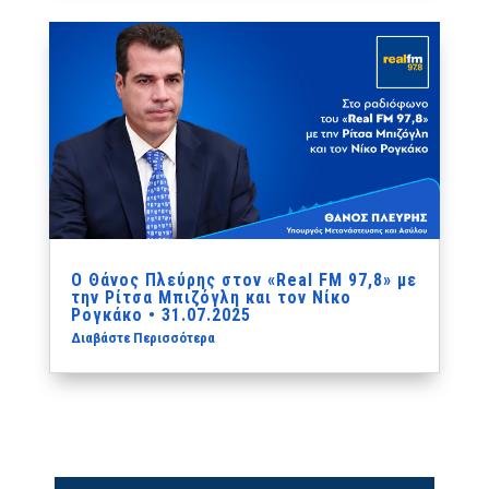
Ο Θάνος Πλεύρης στον «Real FM 97,8» με
την Ρίτσα Μπιζόγλη και τον Νίκο
Ρογκάκο • 31.07.2025
Διαβάστε Περισσότερα