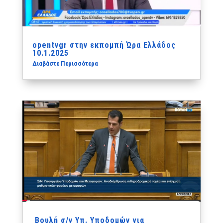
opentvgr‬ στην εκπομπή Ώρα Ελλάδος
10.1.2025
Διαβάστε Περισσότερα
Βουλή σ/ν Υπ. Υποδομών για