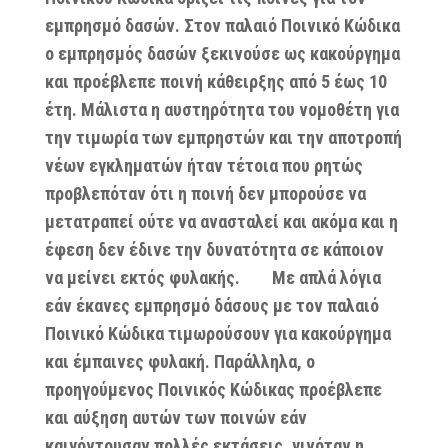
εμπρησμό δασών. Στον παλαιό Ποινικό Κώδικα
ο εμπρησμός δασών ξεκινούσε ως κακούργημα
και προέβλεπε ποινή κάθειρξης από 5 έως 10
έτη. Μάλιστα η αυστηρότητα του νομοθέτη για
την τιμωρία των εμπρηστών και την αποτροπή
νέων εγκληματών ήταν τέτοια που ρητώς
προβλεπόταν ότι η ποινή δεν μπορούσε να
μετατραπεί ούτε να ανασταλεί και ακόμα και η
έφεση δεν έδινε την δυνατότητα σε κάποιον
να μείνει εκτός φυλακής. Με απλά λόγια
εάν έκανες εμπρησμό δάσους με τον παλαιό
Ποινικό Κώδικα τιμωρούσουν για κακούργημα
και έμπαινες φυλακή. Παράλληλα, ο
προηγούμενος Ποινικός Κώδικας προέβλεπε
και αύξηση αυτών των ποινών εάν
καιγόντουσαν πολλές εκτάσεις, γινόταν η