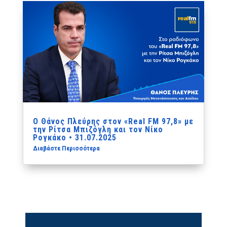
Ο Θάνος Πλεύρης στον «Real FM 97,8» με
την Ρίτσα Μπιζόγλη και τον Νίκο
Ρογκάκο • 31.07.2025
Διαβάστε Περισσότερα