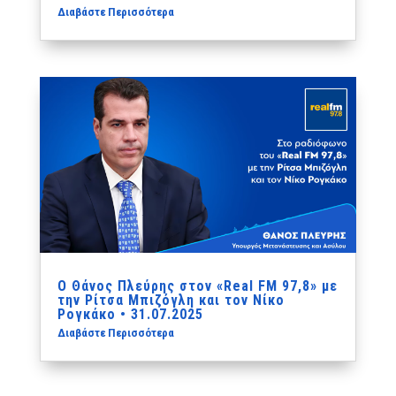
Διαβάστε Περισσότερα
Ο Θάνος Πλεύρης στον «Real FM 97,8» με
την Ρίτσα Μπιζόγλη και τον Νίκο
Ρογκάκο • 31.07.2025
Διαβάστε Περισσότερα