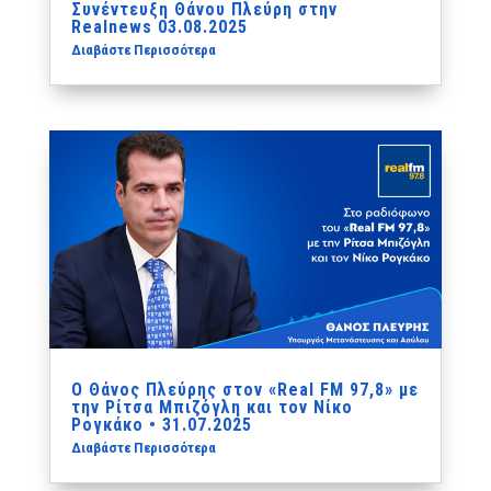
Συνέντευξη Θάνου Πλεύρη στην
Realnews 03.08.2025
Διαβάστε Περισσότερα
Ο Θάνος Πλεύρης στον «Real FM 97,8» με
την Ρίτσα Μπιζόγλη και τον Νίκο
Ρογκάκο • 31.07.2025
Διαβάστε Περισσότερα