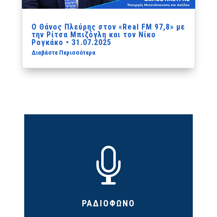
Ο Θάνος Πλεύρης στον «Real FM 97,8» με
την Ρίτσα Μπιζόγλη και τον Νίκο
Ρογκάκο • 31.07.2025
Διαβάστε Περισσότερα

ΡΑΔΙΟΦΩΝΟ