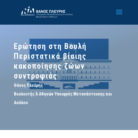
Ερώτηση στη Βουλή
Περιστατικά βίαιης
κακοποίησης ζώων
συντροφιάς
Θάνος Πλεύρης
Βουλευτής Ά Αθηνών Υπουργός Μετανάστευσης και
Ασύλου