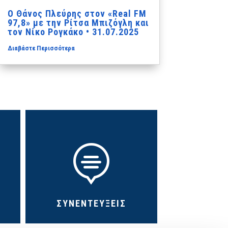
Ο Θάνος Πλεύρης στον «Real FM
97,8» με την Ρίτσα Μπιζόγλη και
τον Νίκο Ρογκάκο • 31.07.2025
Διαβάστε Περισσότερα

ΣΥΝΕΝΤΕΥΞΕΙΣ