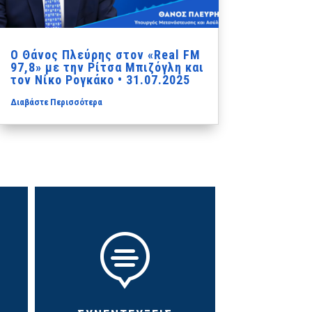
Ο Θάνος Πλεύρης στον «Real FM
97,8» με την Ρίτσα Μπιζόγλη και
τον Νίκο Ρογκάκο • 31.07.2025
Διαβάστε Περισσότερα
