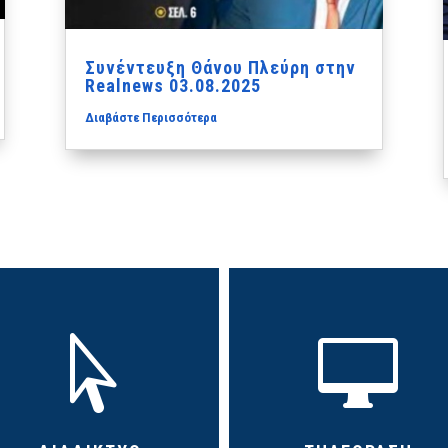
Συνέντευξη Θάνου Πλεύρη στην
Realnews 03.08.2025
Διαβάστε Περισσότερα

