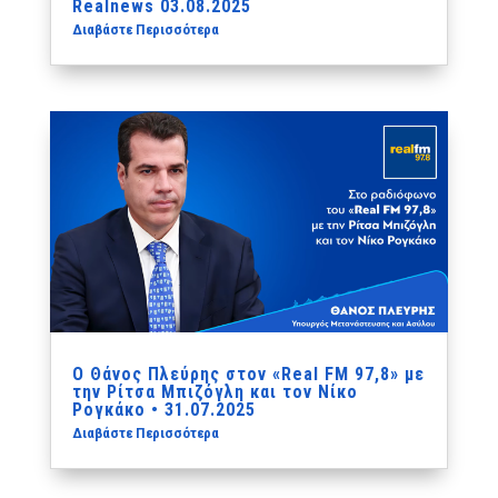
Realnews 03.08.2025
Διαβάστε Περισσότερα
Ο Θάνος Πλεύρης στον «Real FM 97,8» με
την Ρίτσα Μπιζόγλη και τον Νίκο
Ρογκάκο • 31.07.2025
Διαβάστε Περισσότερα