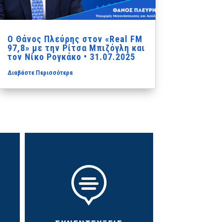
Ο Θάνος Πλεύρης στον «Real FM
97,8» με την Ρίτσα Μπιζόγλη και
τον Νίκο Ρογκάκο • 31.07.2025
Διαβάστε Περισσότερα
