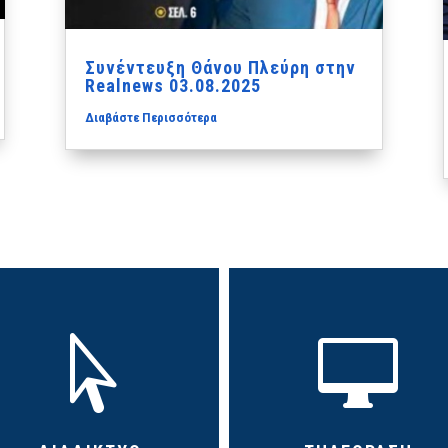
Συνέντευξη Θάνου Πλεύρη στην
Realnews 03.08.2025
Διαβάστε Περισσότερα

