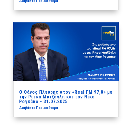
Διαβάστε Περισσότερα
Ο Θάνος Πλεύρης στον «Real FM 97,8» με
την Ρίτσα Μπιζόγλη και τον Νίκο
Ρογκάκο • 31.07.2025
Διαβάστε Περισσότερα