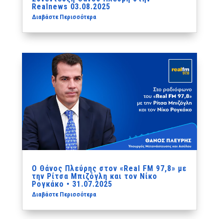
Realnews 03.08.2025
Διαβάστε Περισσότερα
Ο Θάνος Πλεύρης στον «Real FM 97,8» με
την Ρίτσα Μπιζόγλη και τον Νίκο
Ρογκάκο • 31.07.2025
Διαβάστε Περισσότερα