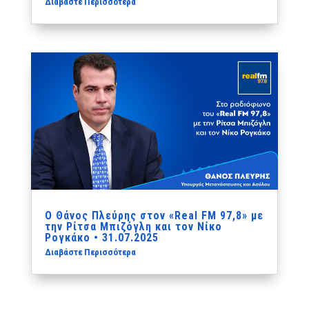
Διαβάστε Περισσότερα
Ο Θάνος Πλεύρης στον «Real FM 97,8» με
την Ρίτσα Μπιζόγλη και τον Νίκο
Ρογκάκο • 31.07.2025
Διαβάστε Περισσότερα