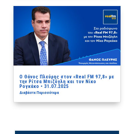
Ο Θάνος Πλεύρης στον «Real FM 97,8» με
την Ρίτσα Μπιζόγλη και τον Νίκο
Ρογκάκο • 31.07.2025
Διαβάστε Περισσότερα