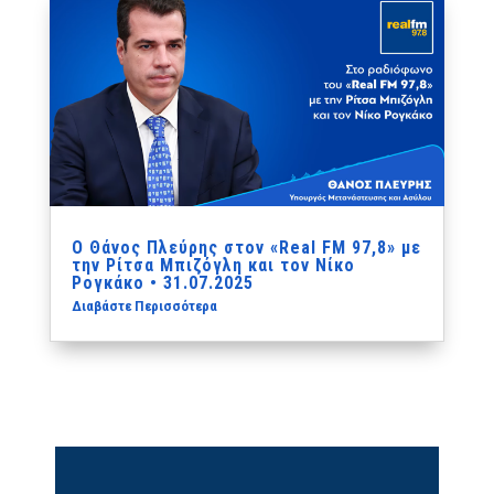
Ο Θάνος Πλεύρης στον «Real FM 97,8» με
την Ρίτσα Μπιζόγλη και τον Νίκο
Ρογκάκο • 31.07.2025
Διαβάστε Περισσότερα