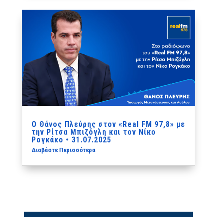
Ο Θάνος Πλεύρης στον «Real FM 97,8» με
την Ρίτσα Μπιζόγλη και τον Νίκο
Ρογκάκο • 31.07.2025
Διαβάστε Περισσότερα