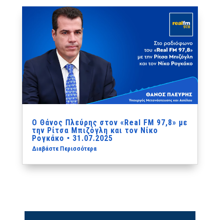
Ο Θάνος Πλεύρης στον «Real FM 97,8» με
την Ρίτσα Μπιζόγλη και τον Νίκο
Ρογκάκο • 31.07.2025
Διαβάστε Περισσότερα