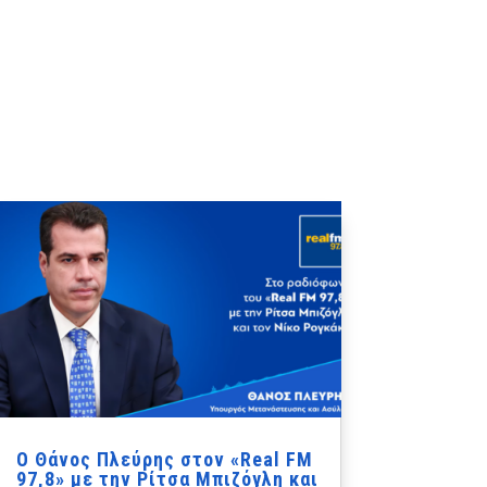
Ο Θάνος Πλεύρης στον «Real FM
97,8» με την Ρίτσα Μπιζόγλη και