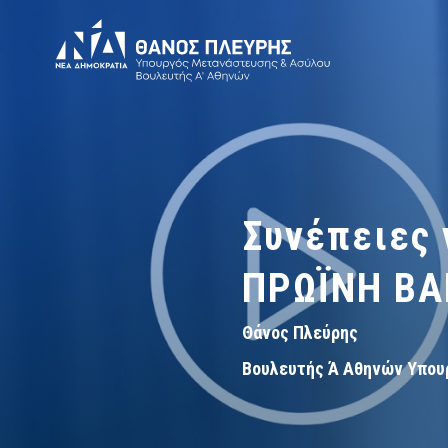
Συνέπειες 
ΠΡΩΪΝΗ ΒΑ
Θάνος Πλεύρης
Βουλευτής Ά Αθηνών Υπου