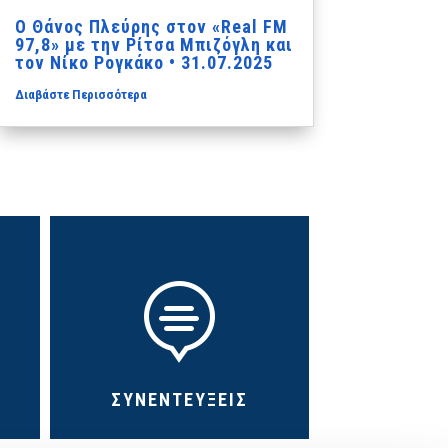
Ο Θάνος Πλεύρης στον «Real FM
97,8» με την Ρίτσα Μπιζόγλη και
τον Νίκο Ρογκάκο • 31.07.2025
Διαβάστε Περισσότερα

ΣΥΝΕΝΤΕΥΞΕΙΣ