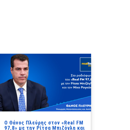
Ο Θάνος Πλεύρης στον «Real FM
97,8» με την Ρίτσα Μπιζόγλη και