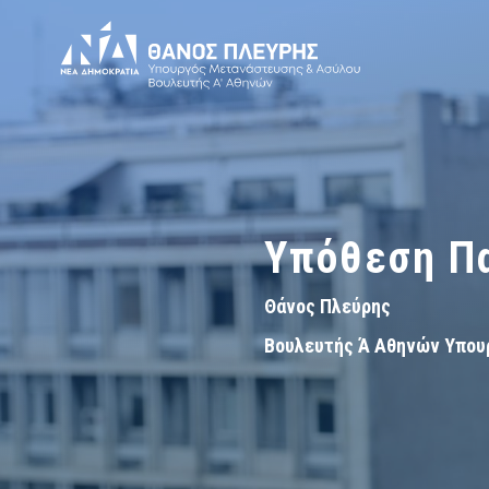
Υπόθεση Πα
Θάνος Πλεύρης
Βουλευτής Ά Αθηνών Υπου