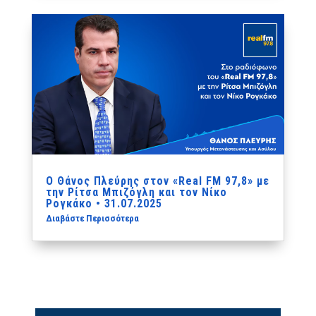
Ο Θάνος Πλεύρης στον «Real FM 97,8» με
την Ρίτσα Μπιζόγλη και τον Νίκο
Ρογκάκο • 31.07.2025
Διαβάστε Περισσότερα